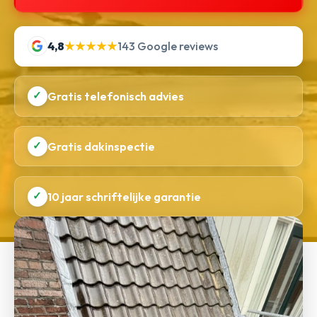
4,8
★★★★★
143 Google reviews
✓
Gratis telefonisch advies
✓
Gratis dakinspectie
✓
10 jaar schriftelijke garantie