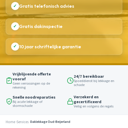
✓
Gratis telefonisch advies
✓
Gratis dakinspectie
✓
10 jaar schriftelijke garantie
Vrijblijvende offerte
24/7 bereikbaar
vooraf
Spoeddienst bij lekkage en
Geen verrassingen op de
schade
rekening
Verzekerd en
Snelle noodreparaties
gecertificeerd
Bij acute lekkage of
stormschade
Veilig en volgens de regels
Home
Services
Daklekkage Oud-Beijerland